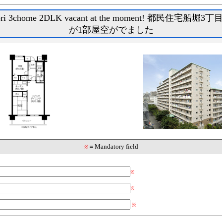
bori 3chome 2DLK vacant at the moment! 都民住宅船
が1部屋空がでました
＝Mandatory field
※
※
※
※