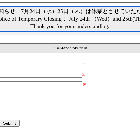
知らせ：7月24日（水）25日（木）は休業とさせていた
otice of Temporary Closing： July 24th （Wed）and 25th(Th
Thank you for your understanding.
＝Mandatory field
※
※
※
※